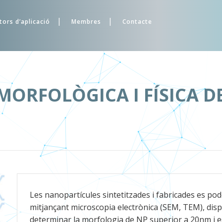
tors d’aplicació
Membres
Contacte
MORFOLÒGICA I FÍSICA 
Les nanopartícules sintetitzades i fabricades es po
mitjançant microscopia electrònica (SEM, TEM), disp
determinar la morfologia de NP superior a 20nm i es