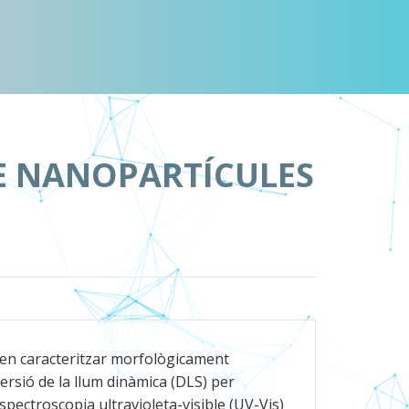
DE NANOPARTÍCULES
den caracteritzar morfològicament
ersió de la llum dinàmica (DLS) per
pectroscopia ultravioleta-visible (UV-Vis)