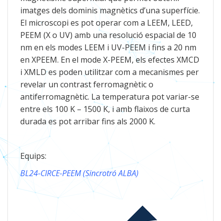
imatges dels dominis magnètics d’una superfície.
El microscopi es pot operar com a LEEM, LEED,
PEEM (X o UV) amb una resolució espacial de 10
nm en els modes LEEM i UV-PEEM i fins a 20 nm
en XPEEM. En el mode X-PEEM, els efectes XMCD
i XMLD es poden utilitzar com a mecanismes per
revelar un contrast ferromagnètic o
antiferromagnètic. La temperatura pot variar-se
entre els 100 K – 1500 K, i amb flaixos de curta
durada es pot arribar fins als 2000 K.
Equips:
BL24-CIRCE-PEEM (Sincrotró ALBA)